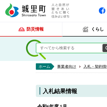
人と自然が響きあい
城里町ホー
防災情報
くらし
ホーム
事業者向け
入札・契約情
入札結果情報
令和6年度 5月