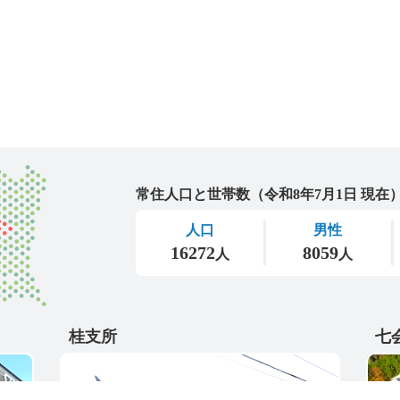
城里町
桂支所
七