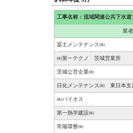
工事名称：流域関連公共下水道
業
冨士メンテナンス㈱
㈱第一テクノ 茨城営業所
茨城公営企業㈱
日化メンテナンス㈱ 東日本支
㈱バイオス
第一熱学建設㈱
常陽環整㈱