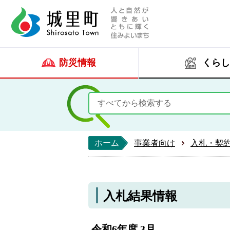
人と自然が響きあい
城里町ホー
防災情報
くらし
ホーム
事業者向け
入札・契
入札結果情報
令和6年度 3月