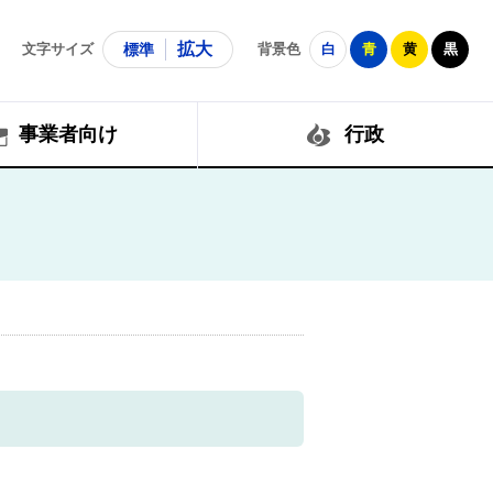
拡大
文字サイズ
標準
背景色
白
青
黄
黒
事業者向け
行政