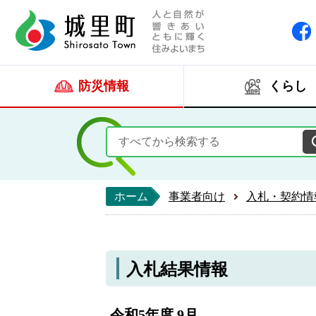
人と自然が響きあい
城里町ホー
防災情報
くらし
ホーム
事業者向け
入札・契約情
入札結果情報
令和5年度 9月