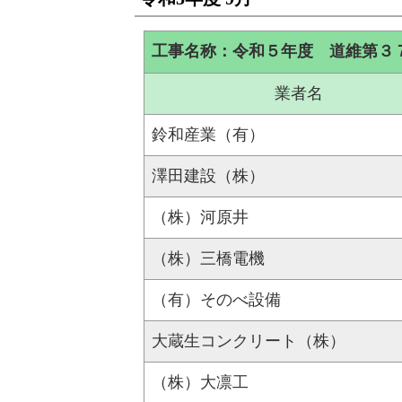
工事名称：令和５年度 道維第３
業者名
鈴和産業（有）
澤田建設（株）
（株）河原井
（株）三橋電機
（有）そのべ設備
大蔵生コンクリート（株）
（株）大凛工