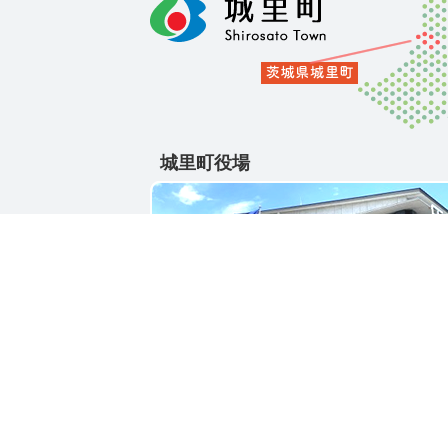
城里町役場
〒311-4391
茨城県東茨城郡城里町大字石塚1428-25
電話番号 / 029-288-3111(代)