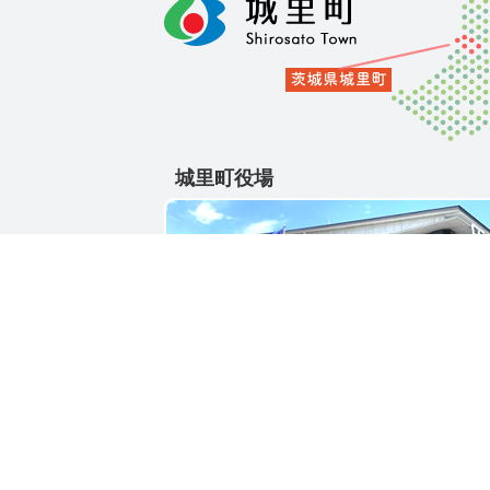
城里町役場
〒311-4391
茨城県東茨城郡城里町大字石塚1428-25
電話番号 / 029-288-3111(代)