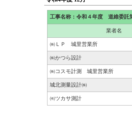
工事名称：令和４年度 道維委託
業者名
㈱ＬＰ 城里営業所
㈱かつら設計
㈱コスモ計測 城里営業所
城北測量設計㈱
㈲ツカサ測計