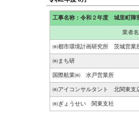
工事名称：令和２年度 城里町障
業者名
㈱都市環境計画研究所 茨城営業
㈱まち研
国際航業㈱ 水戸営業所
㈱アイコンサルタント 北関東支
㈱ぎょうせい 関東支社