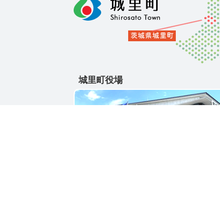
城里町役場
〒311-4391
茨城県東茨城郡城里町大字石塚1428-25
電話番号 / 029-288-3111(代)