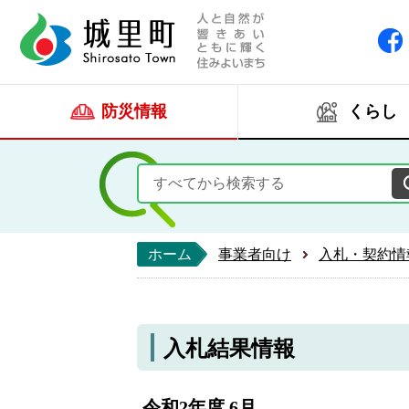
人と自然が響きあい
城里町ホー
防災情報
くらし
ホーム
事業者向け
入札・契約情
入札結果情報
令和2年度 6月