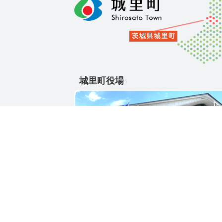
城里町役場
〒311-4391
茨城県東茨城郡城里町大字石塚1428-25
電話番号 / 029-288-3111(代)