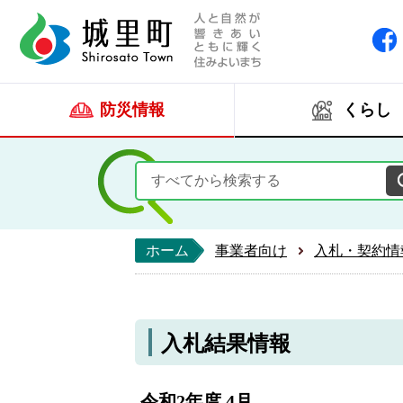
人と自然が響きあい
城里町ホー
防災情報
くらし
ホーム
事業者向け
入札・契約情
入札結果情報
令和2年度 4月