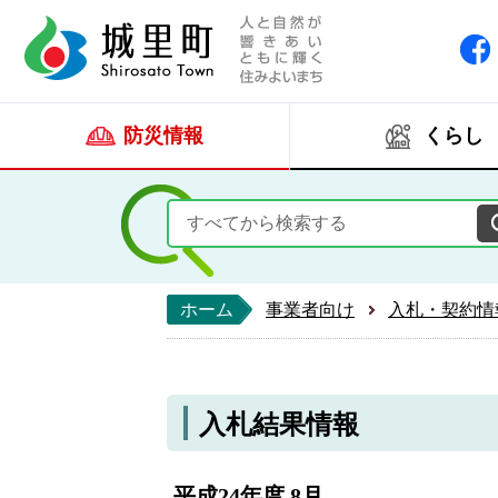
人と自然が響きあい
城里町ホー
防災情報
くらし
ホーム
事業者向け
入札・契約情
入札結果情報
平成24年度 8月