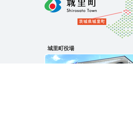
城里町役場
〒311-4391
茨城県東茨城郡城里町大字石塚1428-25
電話番号 / 029-288-3111(代)