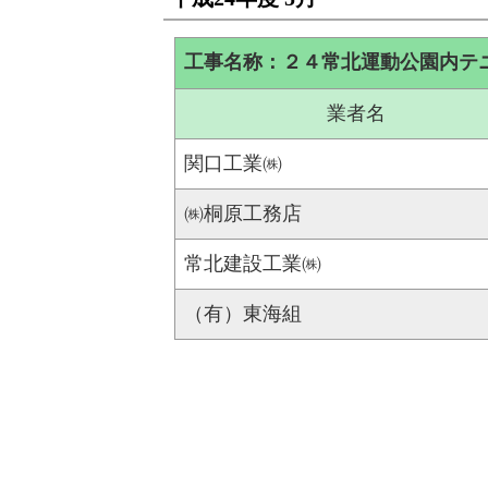
工事名称：２４常北運動公園内テ
業者名
関口工業㈱
㈱桐原工務店
常北建設工業㈱
（有）東海組