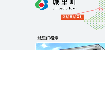
城里町役場
〒311-4391
茨城県東茨城郡城里町大字石塚1428-25
電話番号 / 029-288-3111(代)