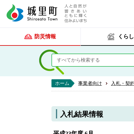
人と自然が響きあい
城里町ホー
防災情報
くらし
ホーム
事業者向け
入札・契
入札結果情報
平成23年度 6月