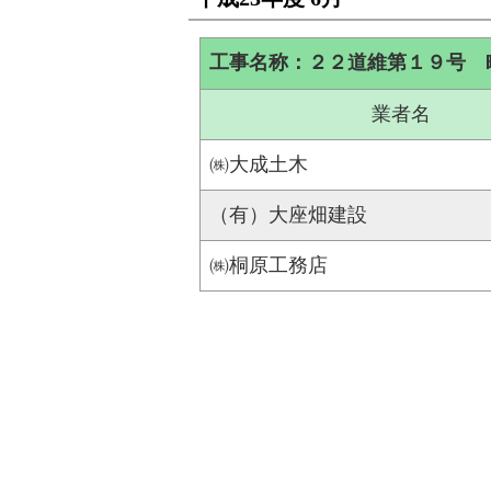
工事名称：２２道維第１９号 
業者名
㈱大成土木
（有）大座畑建設
㈱桐原工務店