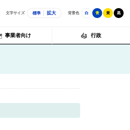
拡大
文字サイズ
標準
背景色
白
青
黄
黒
事業者向け
行政