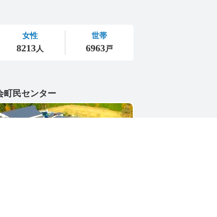
会町民センター
1-4402
県東茨城郡城里町大字小勝2268-3