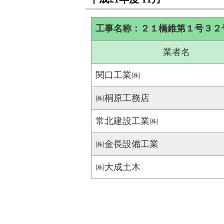
工事名称：２１橋維第１号３２
業者名
関口工業㈱
㈱桐原工務店
常北建設工業㈱
㈱金長設備工業
㈱大成土木