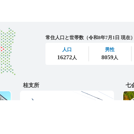
城里町
桂支所
七