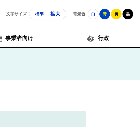
拡大
文字サイズ
標準
背景色
白
青
黄
黒
事業者向け
行政