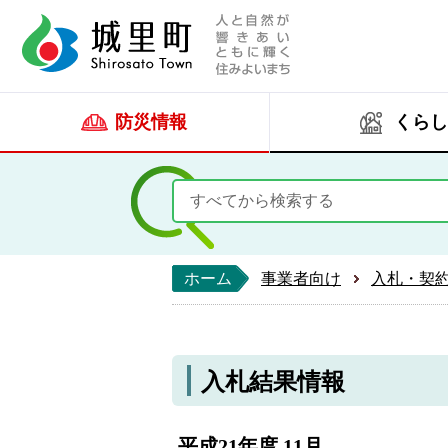
人と自然が響きあい
城里町ホー
防災情報
くらし
ホーム
事業者向け
入札・契
入札結果情報
平成21年度 11月