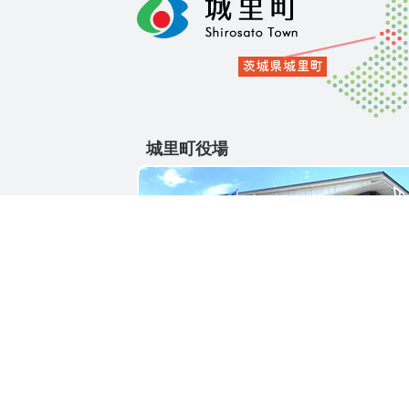
城里町役場
〒311-4391
茨城県東茨城郡城里町大字石塚1428-25
電話番号 / 029-288-3111(代)