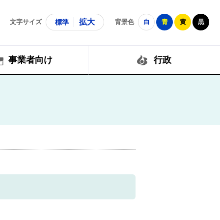
拡大
文字サイズ
標準
背景色
白
青
黄
黒
事業者向け
行政