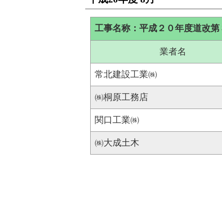
工事名称：平成２０年度道改第
業者名
常北建設工業㈱
㈱桐原工務店
関口工業㈱
㈱大成土木