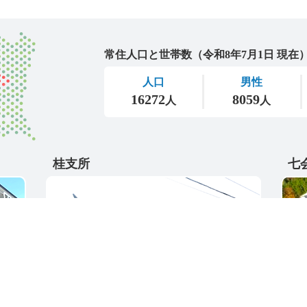
城里町
桂支所
七