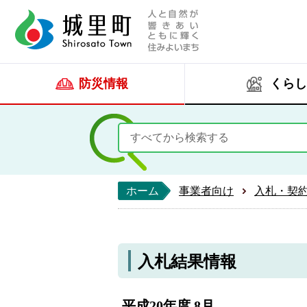
人と自然が響きあい
城里町ホー
防災情報
くらし
ホーム
事業者向け
入札・契
入札結果情報
平成20年度 8月