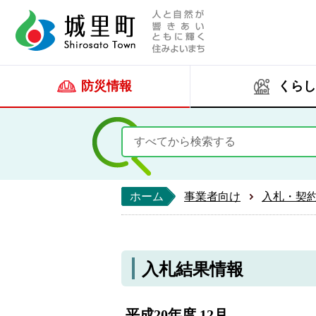
人と自然が響きあい
城里町ホー
防災情報
くらし
ホーム
事業者向け
入札・契
入札結果情報
平成20年度 12月