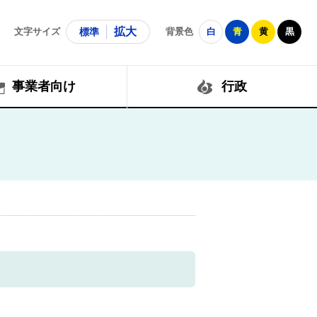
拡大
文字サイズ
標準
背景色
白
青
黄
黒
事業者向け
行政