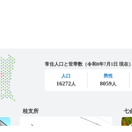
城里町
桂支所
七