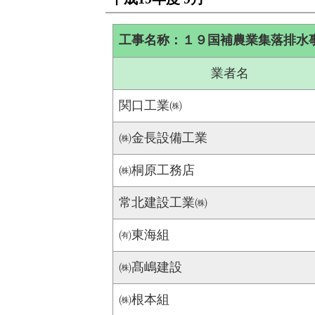
工事名称：１９国補農業集落排水
業者名
関口工業㈱
㈱金長設備工業
㈱桐原工務店
常北建設工業㈱
㈲東海組
㈱髙嶋建設
㈱根本組