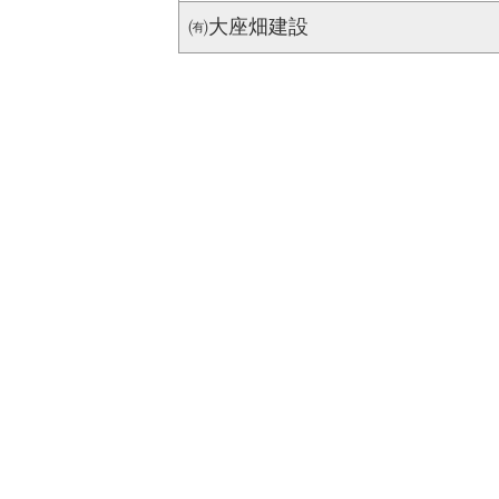
㈲大座畑建設