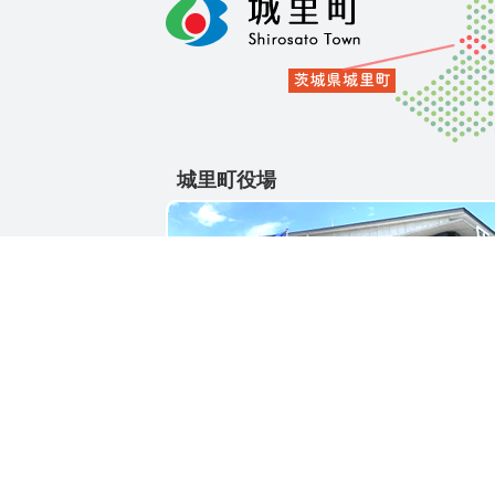
城里町役場
〒311-4391
茨城県東茨城郡城里町大字石塚1428-25
電話番号 / 029-288-3111(代)