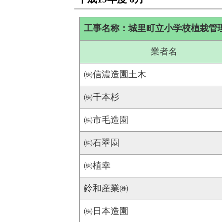
工事名称：城里町立小学校植栽管
業者名
㈱信濃造園土木
㈱千本杉
㈱市毛造園
㈱石翠園
㈱植幸
鈴和産業㈱
㈱日本造園