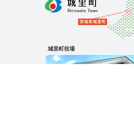
城里町役場
〒311-4391
茨城県東茨城郡城里町大字石塚1428-25
電話番号 / 029-288-3111(代)