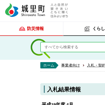
人と自然が響きあい
城里町ホー
防災情報
くらし
ホーム
事業者向け
入札・契
入札結果情報
平成19年度 4月