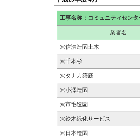
工事名称：コミュニティセンタ
業者名
㈱信濃造園土木
㈱千本杉
㈱タナカ築庭
㈱小澤造園
㈱市毛造園
㈲鈴木緑化サービス
㈱日本造園