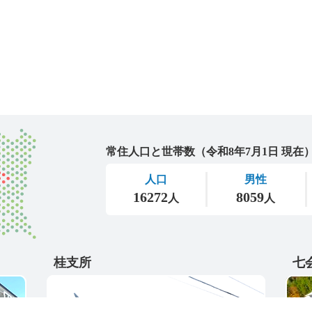
城里町
桂支所
七