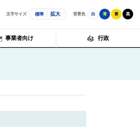
拡大
文字サイズ
標準
背景色
白
青
黄
黒
事業者向け
行政