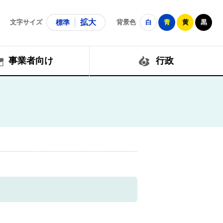
拡大
文字サイズ
標準
背景色
白
青
黄
黒
事業者向け
行政