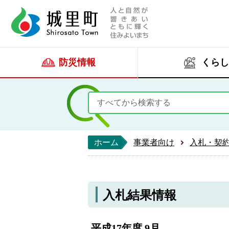
人と自然が響きあい
城里町ホー
防災情報
くらし
ホーム
事業者向け
入札・契
入札結果情報
平成17年度 9月