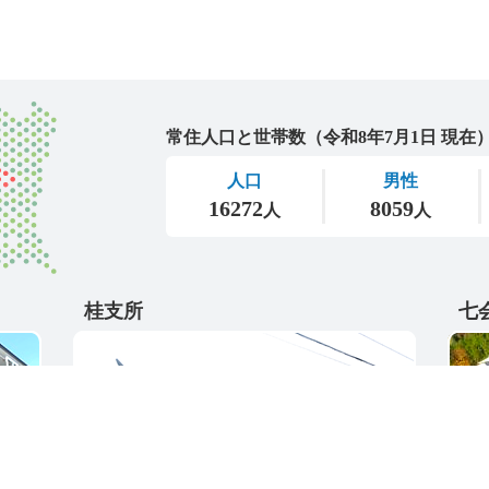
城里町
桂支所
七