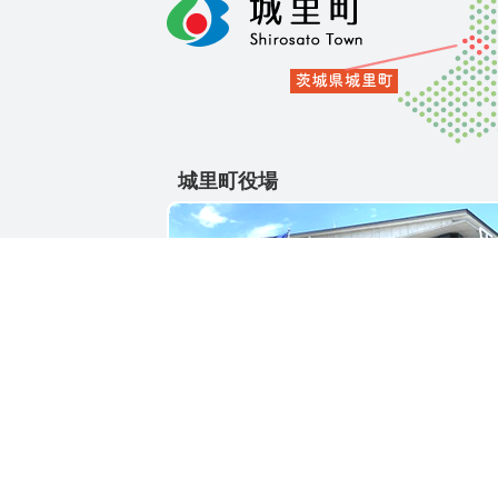
城里町役場
〒311-4391
茨城県東茨城郡城里町大字石塚1428-25
電話番号 / 029-288-3111(代)