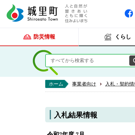
人と自然が響きあい
城里町ホー
防災情報
くらし
ホーム
事業者向け
入札・契約情
入札結果情報
令和7年度 7月