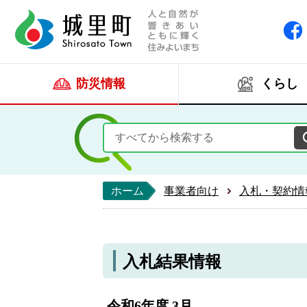
人と自然が響きあい
城里町ホー
防災情報
くらし
ホーム
事業者向け
入札・契約情
入札結果情報
令和6年度 3月