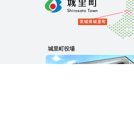
城里町役場
〒311-4391
茨城県東茨城郡城里町大字石塚1428-25
電話番号 / 029-288-3111(代)