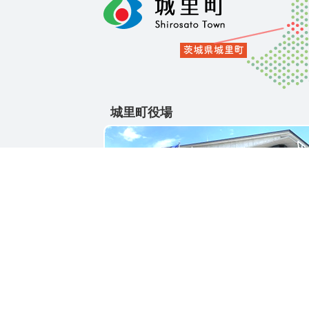
城里町役場
〒311-4391
茨城県東茨城郡城里町大字石塚1428-25
電話番号 / 029-288-3111(代)