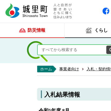
人と自然が響きあい
城里町ホー
防災情報
くらし
ホーム
事業者向け
入札・契約情
入札結果情報
令和5年度 8月