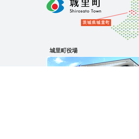
城里町役場
〒311-4391
茨城県東茨城郡城里町大字石塚1428-25
電話番号 / 029-288-3111(代)