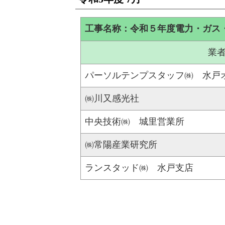
工事名称：令和５年度電力・ガス
業
パーソルテンプスタッフ㈱ 水戸
㈱川又感光社
中央技術㈱ 城里営業所
㈱常陽産業研究所
ランスタッド㈱ 水戸支店