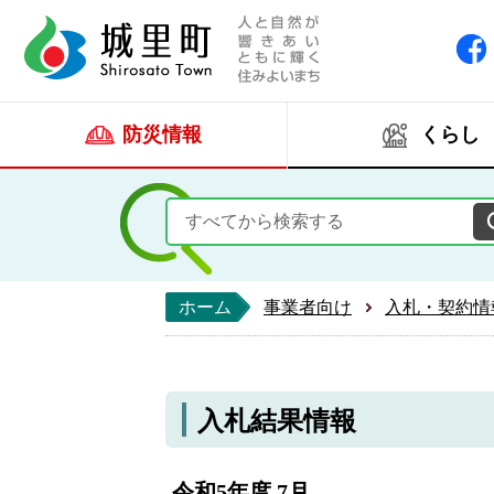
人と自然が響きあい
城里町ホー
防災情報
くらし
ホーム
事業者向け
入札・契約情
入札結果情報
令和5年度 7月