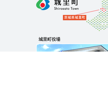
城里町役場
〒311-4391
茨城県東茨城郡城里町大字石塚1428-25
電話番号 / 029-288-3111(代)