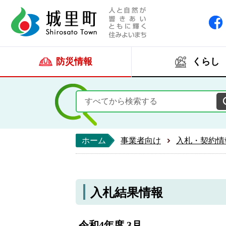
人と自然が響きあい
城里町ホー
防災情報
くらし
ホーム
事業者向け
入札・契約情
入札結果情報
令和4年度 3月