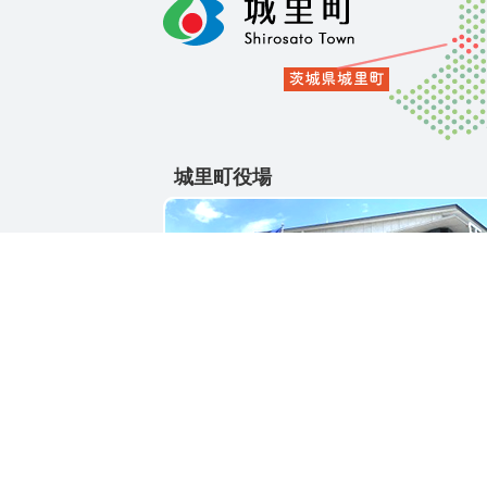
城里町役場
〒311-4391
茨城県東茨城郡城里町大字石塚1428-25
電話番号 / 029-288-3111(代)