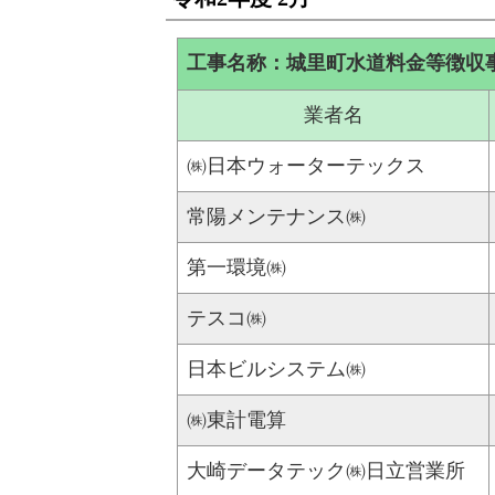
工事名称：城里町水道料金等徴収
業者名
㈱日本ウォーターテックス
常陽メンテナンス㈱
第一環境㈱
テスコ㈱
日本ビルシステム㈱
㈱東計電算
大崎データテック㈱日立営業所