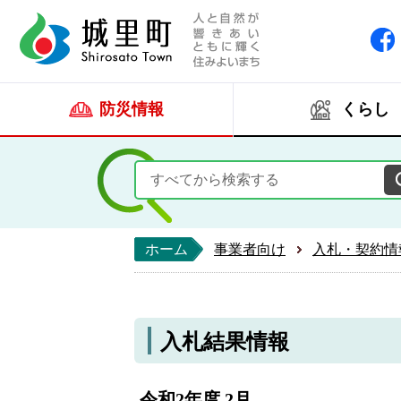
人と自然が響きあい
城里町ホー
防災情報
くらし
ホーム
事業者向け
入札・契約情
入札結果情報
令和2年度 2月