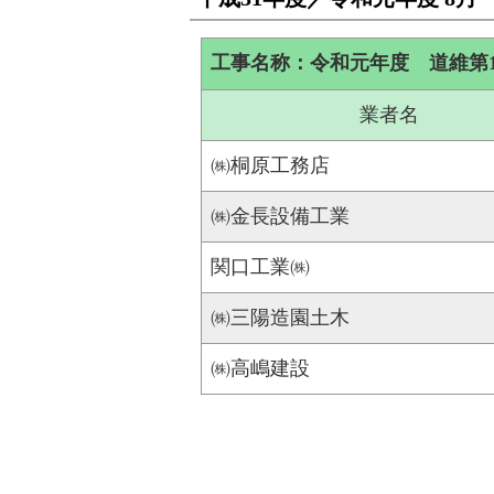
工事名称：令和元年度 道維第18
業者名
㈱桐原工務店
㈱金長設備工業
関口工業㈱
㈱三陽造園土木
㈱高嶋建設