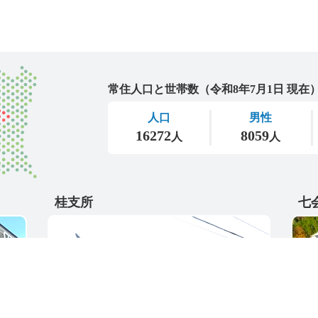
城里町
桂支所
七