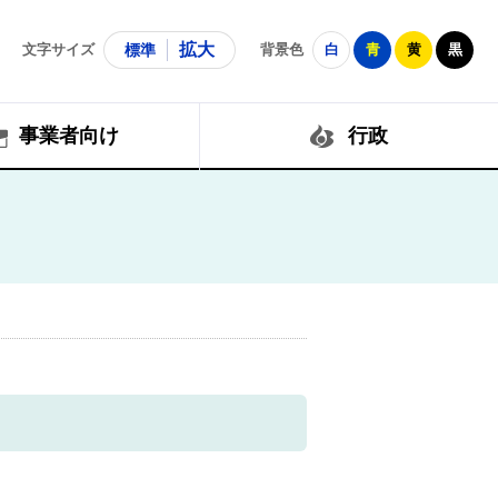
拡大
文字サイズ
標準
背景色
白
青
黄
黒
事業者向け
行政