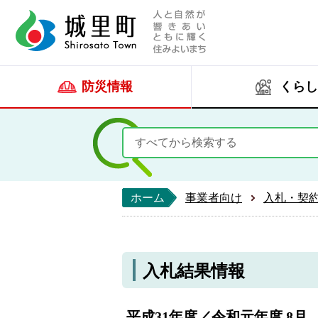
人と自然が響きあい
城里町ホー
防災情報
くらし
ホーム
事業者向け
入札・契
入札結果情報
平成31年度／令和元年度 8月