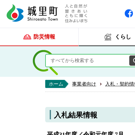
人と自然が響きあい
城里町ホー
防災情報
くらし
ホーム
事業者向け
入札・契約情
入札結果情報
平成31年度／令和元年度 7月