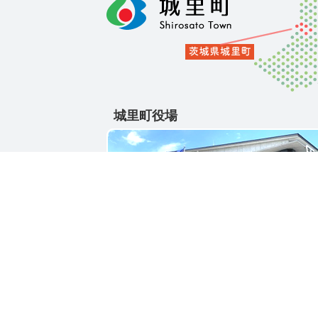
城里町役場
〒311-4391
茨城県東茨城郡城里町大字石塚1428-25
電話番号 / 029-288-3111(代)