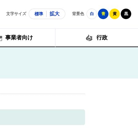
拡大
文字サイズ
標準
背景色
白
青
黄
黒
事業者向け
行政