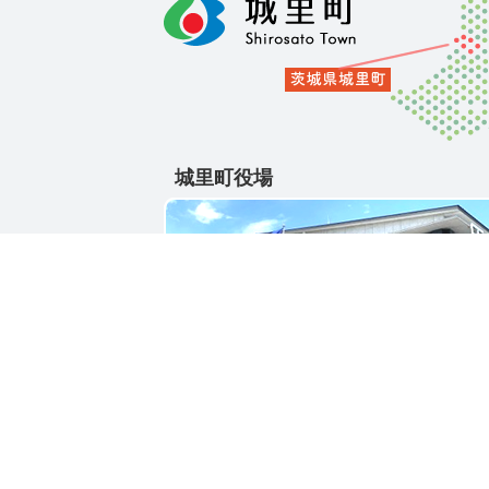
城里町役場
〒311-4391
茨城県東茨城郡城里町大字石塚1428-25
電話番号 / 029-288-3111(代)