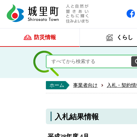
人と自然が響きあい
城里町ホー
防災情報
くらし
ホーム
事業者向け
入札・契約情
入札結果情報
平成28年度 4月