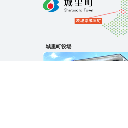
城里町役場
〒311-4391
茨城県東茨城郡城里町大字石塚1428-25
電話番号 / 029-288-3111(代)