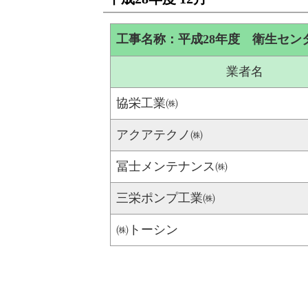
工事名称：平成28年度 衛生セン
業者名
協栄工業㈱
アクアテクノ㈱
冨士メンテナンス㈱
三栄ポンプ工業㈱
㈱トーシン