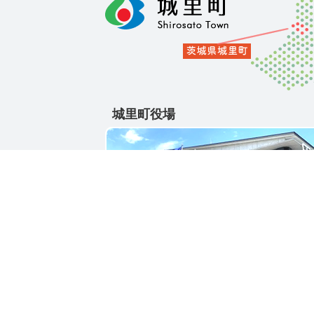
城里町役場
〒311-4391
茨城県東茨城郡城里町大字石塚1428-25
電話番号 / 029-288-3111(代)