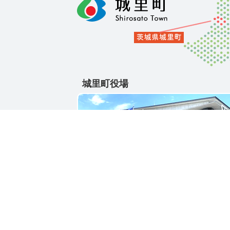
城里町役場
〒311-4391
茨城県東茨城郡城里町大字石塚1428-25
電話番号 / 029-288-3111(代)