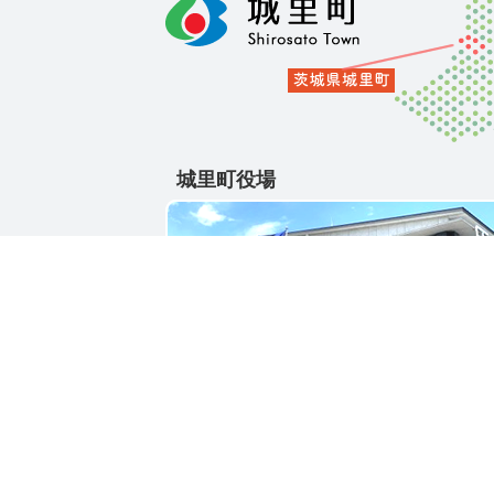
城里町役場
〒311-4391
茨城県東茨城郡城里町大字石塚1428-25
電話番号 / 029-288-3111(代)