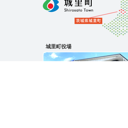
城里町役場
〒311-4391
茨城県東茨城郡城里町大字石塚1428-25
電話番号 / 029-288-3111(代)