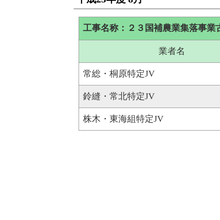
工事名称：２３国補農業集落事業
業者名
常総・桐原特定JV
鈴縫・常北特定JV
株木・東海組特定JV