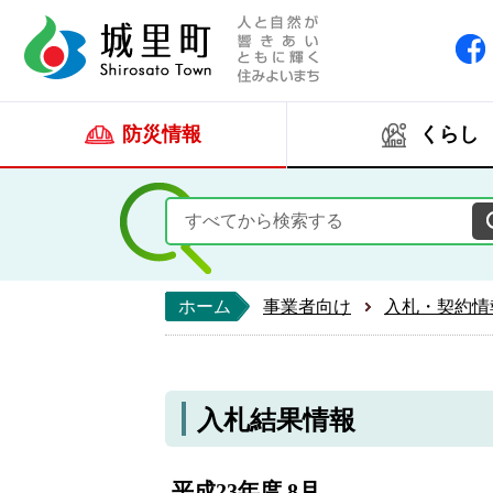
人と自然が響きあい
城里町ホー
防災情報
くらし
ホーム
事業者向け
入札・契約情
入札結果情報
平成23年度 8月