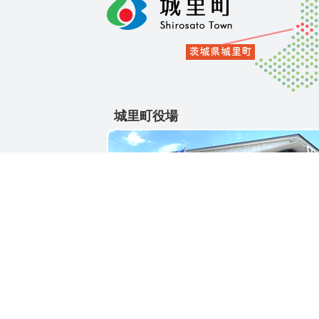
城里町役場
〒311-4391
茨城県東茨城郡城里町大字石塚1428-25
電話番号 / 029-288-3111(代)