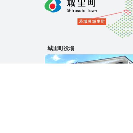
城里町役場
〒311-4391
茨城県東茨城郡城里町大字石塚1428-25
電話番号 / 029-288-3111(代)