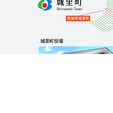
城里町役場
〒311-4391
茨城県東茨城郡城里町大字石塚1428-25
電話番号 / 029-288-3111(代)