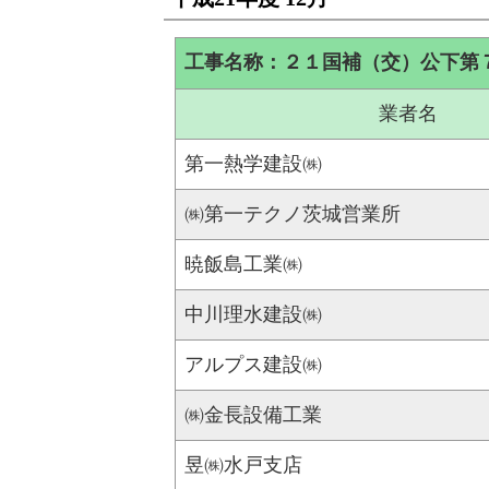
工事名称：２１国補（交）公下第
業者名
第一熱学建設㈱
㈱第一テクノ茨城営業所
暁飯島工業㈱
中川理水建設㈱
アルプス建設㈱
㈱金長設備工業
昱㈱水戸支店