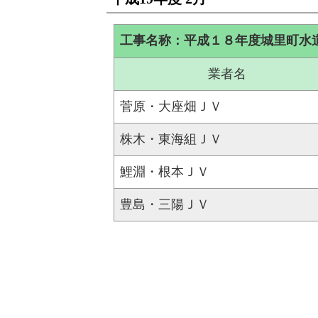
工事名称：平成１８年度城里町水
業者名
菅原・大座畑ＪＶ
株木・東海組ＪＶ
鯉淵・根本ＪＶ
豊島・三陽ＪＶ