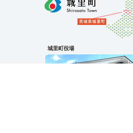
城里町役場
〒311-4391
茨城県東茨城郡城里町大字石塚1428-25
電話番号 / 029-288-3111(代)