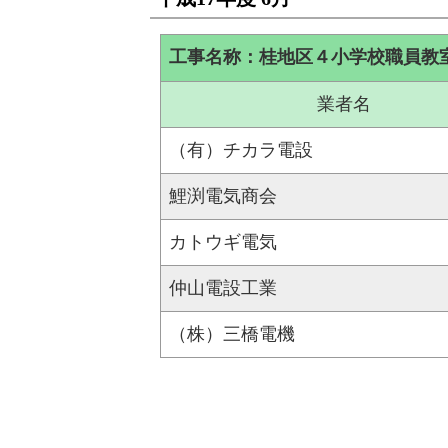
工事名称：桂地区４小学校職員教
業者名
（有）チカラ電設
鯉渕電気商会
カトウギ電気
仲山電設工業
（株）三橋電機