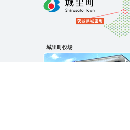
城里町役場
〒311-4391
茨城県東茨城郡城里町大字石塚1428-25
電話番号 / 029-288-3111(代)