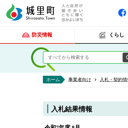
人と自然が響きあい
城里町ホー
防災情報
くらし
ホーム
事業者向け
入札・契約情
入札結果情報
令和7年度 8月