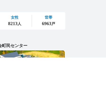
会町民センター
1-4402
県東茨城郡城里町大字小勝2268-3