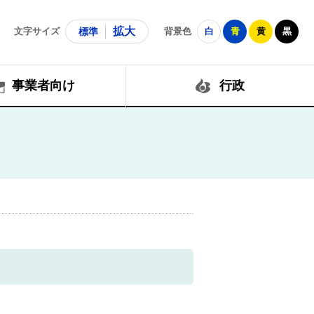
拡大
文字サイズ
標準
背景色
白
青
黄
黒
事業者向け
行政