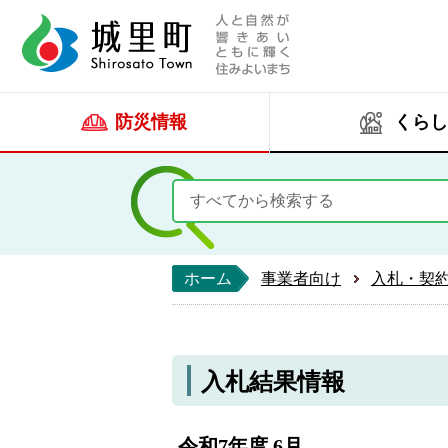
人と自然が響きあい
城里町ホー
防災情報
くらし
ホーム
事業者向け
入札・契
入札結果情報
令和7年度 6月