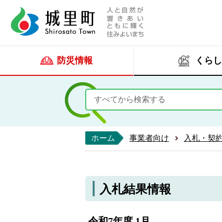
人と自然が響きあい
城里町ホー
防災情報
くらし
ホーム
事業者向け
入札・契
入札結果情報
令和7年度 1月