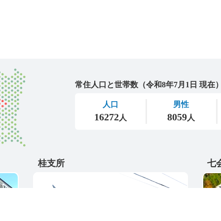
城里町
桂支所
七