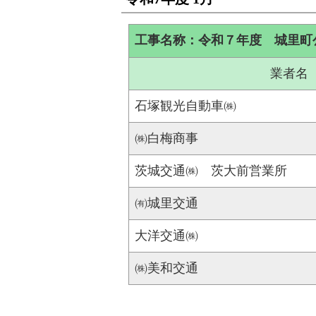
工事名称：令和７年度 城里町
業者名
石塚観光自動車㈱
㈱白梅商事
茨城交通㈱ 茨大前営業所
㈲城里交通
大洋交通㈱
㈱美和交通