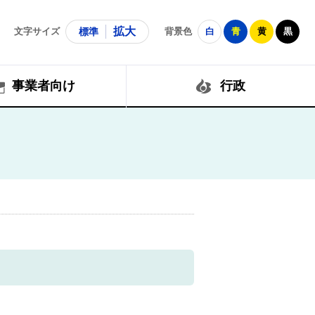
拡大
文字サイズ
標準
背景色
白
青
黄
黒
事業者向け
行政