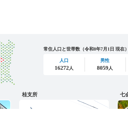
城里町
桂支所
七