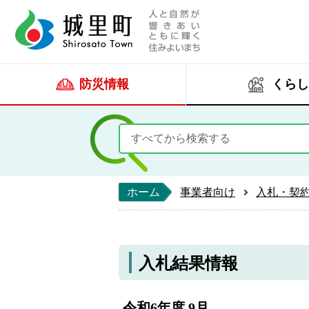
人と自然が響きあい
城里町ホー
防災情報
くらし
ホーム
事業者向け
入札・契
入札結果情報
令和6年度 9月