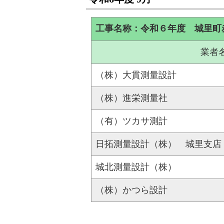
工事名称：令和６年度 城里町
業者
（株）大貫測量設計
（株）進栄測量社
（有）ツカサ測計
日拓測量設計（株） 城里支店
城北測量設計（株）
（株）かつら設計