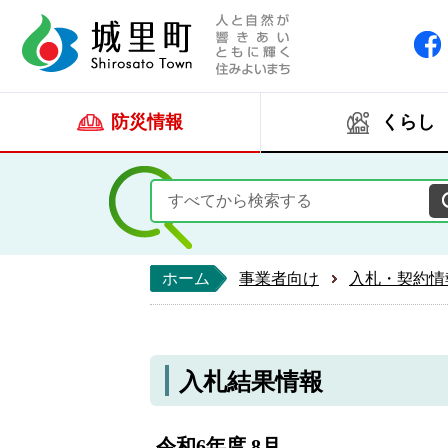
人と自然が響きあい
城里町ホー
防災情報
くらし
ホーム
事業者向け
入札・契約情
入札結果情報
令和6年度 8月