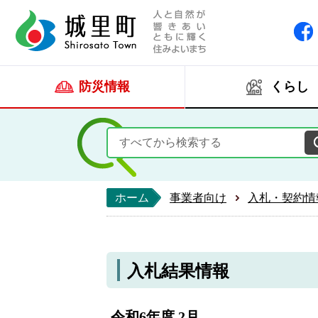
人と自然が響きあい
城里町ホー
防災情報
くらし
ホーム
事業者向け
入札・契約情
入札結果情報
令和6年度 2月