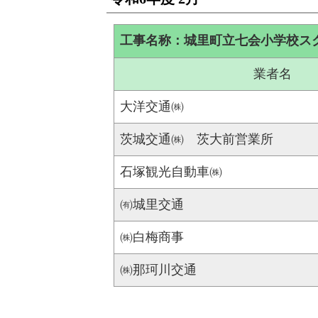
工事名称：城里町立七会小学校ス
業者名
大洋交通㈱
茨城交通㈱ 茨大前営業所
石塚観光自動車㈱
㈲城里交通
㈱白梅商事
㈱那珂川交通