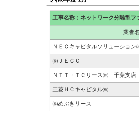
工事名称：ネットワーク分離型フ
業者
ＮＥＣキャピタルソリューション
㈱ＪＥＣＣ
ＮＴＴ・ＴＣリース㈱ 千葉支店
三菱ＨＣキャピタル㈱
㈱めぶきリース