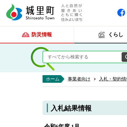
人と自然が響きあい
城里町ホー
防災情報
くらし
ホーム
事業者向け
入札・契約情
入札結果情報
令和6年度 1月