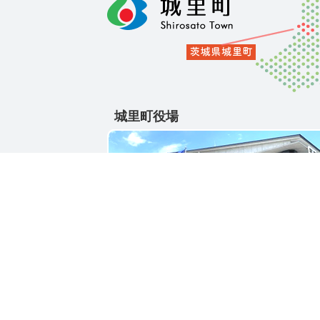
城里町役場
〒311-4391
茨城県東茨城郡城里町大字石塚1428-25
電話番号 / 029-288-3111(代)