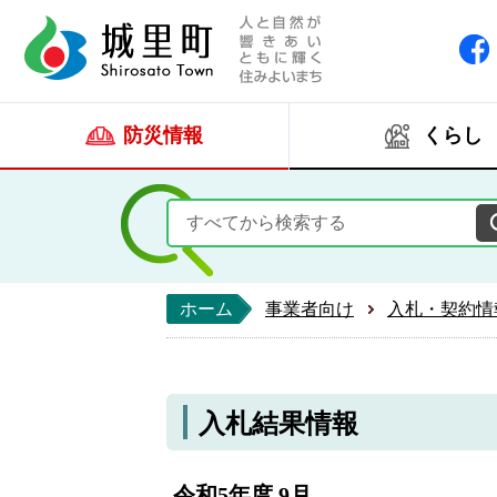
人と自然が響きあい
城里町ホー
防災情報
くらし
ホーム
事業者向け
入札・契約情
入札結果情報
令和5年度 9月