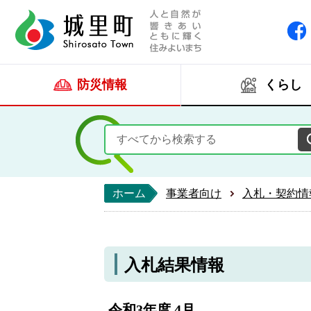
人と自然が響きあい
城里町ホー
防災情報
くらし
ホーム
事業者向け
入札・契約情
入札結果情報
令和3年度 4月