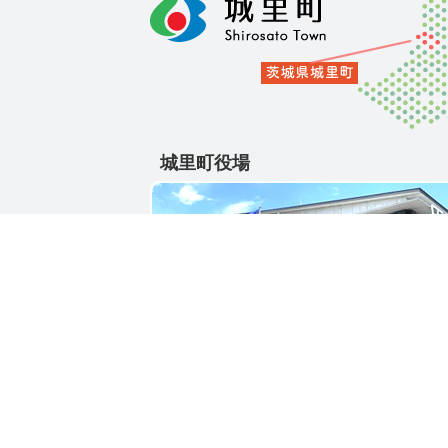
城里町役場
〒311-4391
茨城県東茨城郡城里町大字石塚1428-25
電話番号 / 029-288-3111(代)