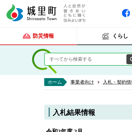
人と自然が響きあい
城里町ホー
防災情報
くらし
ホーム
事業者向け
入札・契約情
入札結果情報
令和2年度 2月