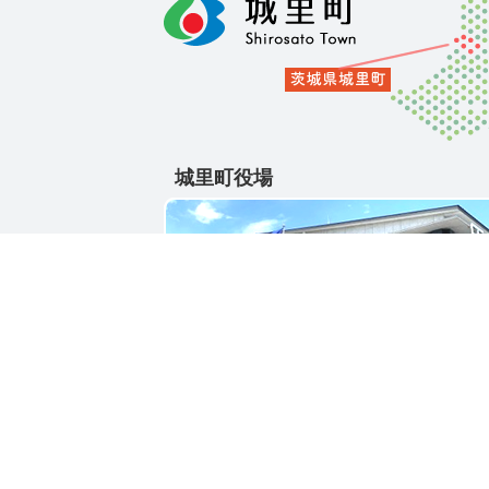
城里町役場
〒311-4391
茨城県東茨城郡城里町大字石塚1428-25
電話番号 / 029-288-3111(代)