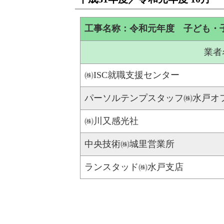
工事名称：令和元年度 子ども・
業者
㈱ISC就職支援センター
パーソルテンプスタッフ㈱水戸オ
㈱川又感光社
中央技術㈱城里営業所
ランスタッド㈱水戸支店