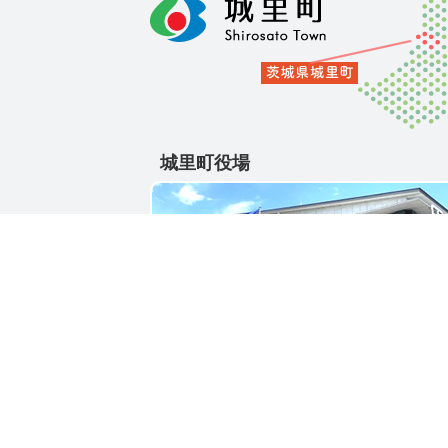
城里町役場
〒311-4391
茨城県東茨城郡城里町大字石塚1428-25
電話番号 / 029-288-3111(代)