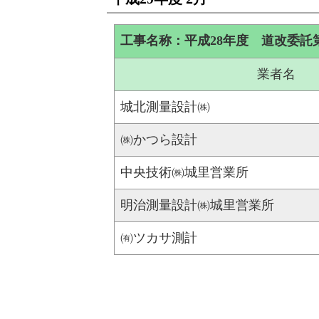
工事名称：平成28年度 道改委託第
業者名
城北測量設計㈱
㈱かつら設計
中央技術㈱城里営業所
明治測量設計㈱城里営業所
㈲ツカサ測計